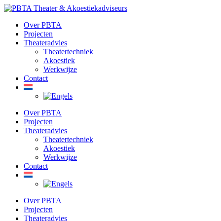
Ga
naar
Over PBTA
de
Projecten
inhoud
Theateradvies
Theatertechniek
Akoestiek
Werkwijze
Contact
Over PBTA
Projecten
Theateradvies
Theatertechniek
Akoestiek
Werkwijze
Contact
Over PBTA
Projecten
Theateradvies