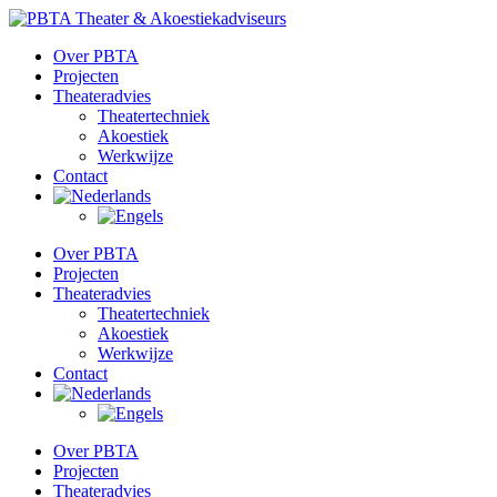
Ga
naar
Over PBTA
de
Projecten
inhoud
Theateradvies
Theatertechniek
Akoestiek
Werkwijze
Contact
Over PBTA
Projecten
Theateradvies
Theatertechniek
Akoestiek
Werkwijze
Contact
Over PBTA
Projecten
Theateradvies